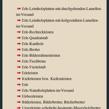
E
rle-Leimholzplatten-mit-durchgehenden-Lamellen-
im-Versand
E
rle-Leimholzplatten-mit-keilgezinkten-Lamellen-
im-Versand
E
rle-Rechteckleisten
E
rle-Quadratstab
E
rle-Kantholz
E
rle-Bretter
E
rle-Bilderrahmenleisten
E
rle-Tischbeine
E
rle-Viertelstab
E
rleleisten
K
ieferleisten bzw. Kiefernleisten
E
rle
E
rle-Naturholzplatten-im-Versand
E
lsbeerleisten
B
ilderleisten, Bilderbretter, Bücherbretter
U
nverleimte-gehobelte-besäumte-Massivholzbretter