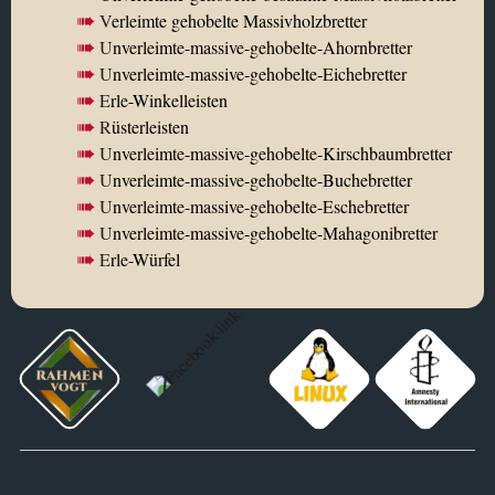
V
erleimte gehobelte Massivholzbretter
U
nverleimte-massive-gehobelte-Ahornbretter
U
nverleimte-massive-gehobelte-Eichebretter
E
rle-Winkelleisten
R
üsterleisten
U
nverleimte-massive-gehobelte-Kirschbaumbretter
U
nverleimte-massive-gehobelte-Buchebretter
U
nverleimte-massive-gehobelte-Eschebretter
U
nverleimte-massive-gehobelte-Mahagonibretter
E
rle-Würfel